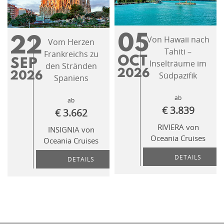
05
Von Hawaii nach
22
Vom Herzen
Tahiti –
Frankreichs zu
OCT
SEP
Inselträume im
den Stränden
2026
2026
Südpazifik
Spaniens
ab
ab
€ 3.839
€ 3.662
RIVIERA von
INSIGNIA von
Oceania Cruises
Oceania Cruises
DETAILS
DETAILS